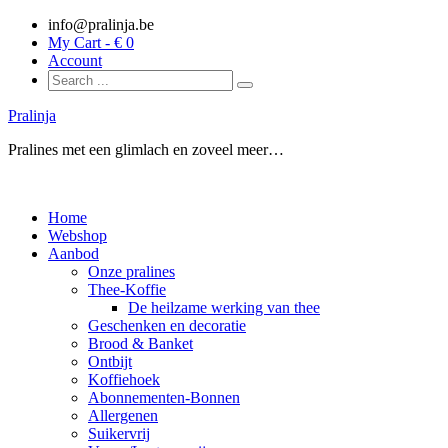
info@pralinja.be
My Cart - €
0
Account
Pralinja
Pralines met een glimlach en zoveel meer…
Home
Webshop
Aanbod
Onze pralines
Thee-Koffie
De heilzame werking van thee
Geschenken en decoratie
Brood & Banket
Ontbijt
Koffiehoek
Abonnementen-Bonnen
Allergenen
Suikervrij