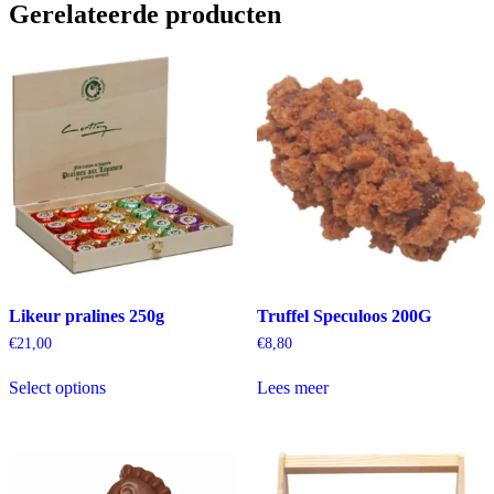
Gerelateerde producten
Likeur pralines 250g
Truffel Speculoos 200G
€
21,00
€
8,80
Select options
Lees meer