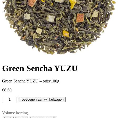
Green Sencha YUZU
Green Sencha YUZU – prijs/100g
€
8,60
Green
Toevoegen aan winkelwagen
Sencha
YUZU
aantal
Volume korting