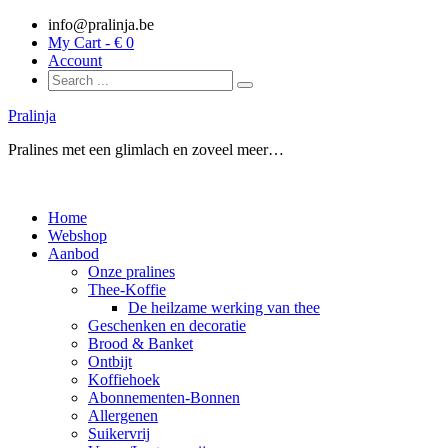
info@pralinja.be
My Cart - €
0
Account
Pralinja
Pralines met een glimlach en zoveel meer…
Home
Webshop
Aanbod
Onze pralines
Thee-Koffie
De heilzame werking van thee
Geschenken en decoratie
Brood & Banket
Ontbijt
Koffiehoek
Abonnementen-Bonnen
Allergenen
Suikervrij