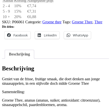
Aantal
Korting
Aangepaste prijs
2 - 4
10%
€
7,74
5 - 9
15%
€
7,31
10 +
20%
€
6,88
SKU:
P06061
Categorie:
Groene thee
Tags:
Groene Thee
,
Thee
Dit delen:
Facebook
LinkedIn
WhatsApp
Beschrijving
Beschrijving
Geniet van de frisse, fruitige smaak, die doet denken aan jonge
sinaasappelen, in een stijlvolle doch milde Groene Thee
Samenstelling:
Groene Thee, ananas (ananas, suiker, antioxidant: citroenzuur),
sinaasappelschil, paardenbloemen, aroma.