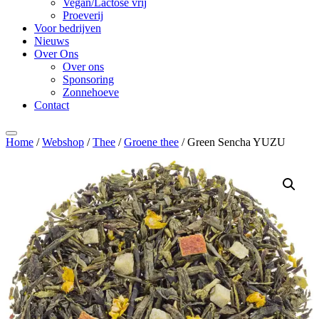
Vegan/Lactose vrij
Proeverij
Voor bedrijven
Nieuws
Over Ons
Over ons
Sponsoring
Zonnehoeve
Contact
Home
/
Webshop
/
Thee
/
Groene thee
/ Green Sencha YUZU